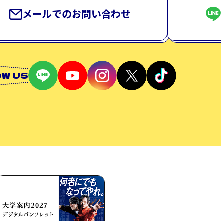
メールでのお問い合わせ
W US