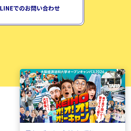
LINEでのお問い合わせ