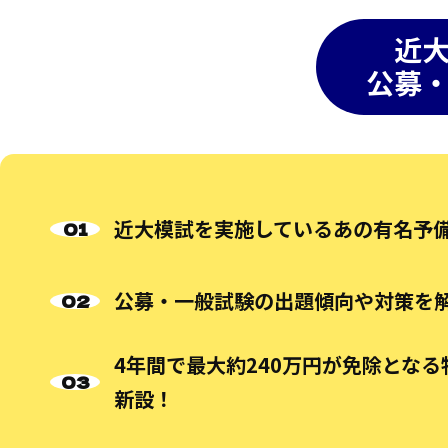
近
公募
近大模試を実施しているあの有名予
公募・一般試験の出題傾向や対策を
4年間で最大約240万円が免除とな
新設！