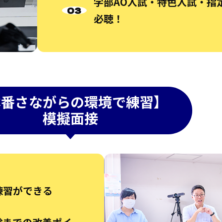
学部AO入試・特色入試・指
必聴！
本番さながらの環境で練習】
模擬面接
練習ができる