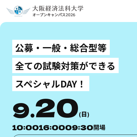
公募・一般・総合型等
全ての試験対策ができる
スペシャルDAY！
20
9
日
10:00
16:00
09:30
開場